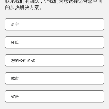
联系我们的团队，让我们为您选择适合您空间
的加热解决方案。
您
"
*
"
名字
的
indicates
名
required
字
*
fields
姓氏
您的公司名称
您
城市
的
公
司
省份
地
址