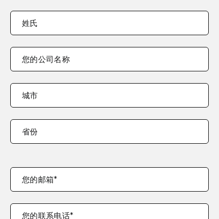
姓
required
名
*
fields
姓氏
您的公司名称
您
城市
的
公
司
省份
地
址
您的邮箱
*
您的联系电话
*